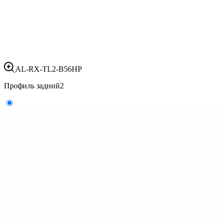
AL-RX-TL2-B56HP
Профиль задний
2