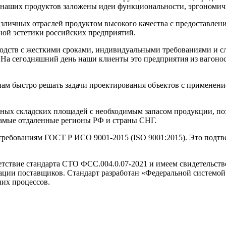
и наших продуктов заложены идеи функциональности, эргономич
зличных отраслей продуктом высокого качества с предоставлени
ной эстетики российских предприятий.
одств с жесткими сроками, индивидуальными требованиями и 
 На сегодняшний день наши клиенты это предприятия из вагонос
ам быстро решать задачи проектирования объектов с применени
ных складских площадей с необходимым запасом продукции, поз
самые отдаленные регионы РФ и страны СНГ.
ребованиям ГОСТ Р ИСО 9001-2015 (ISO 9001:2015). Это подтв
тствие стандарта СТО ФСС.004.0.07-2021 и имеем свидетельств
кации поставщиков. Стандарт разработан «Федеральной системо
чих процессов.