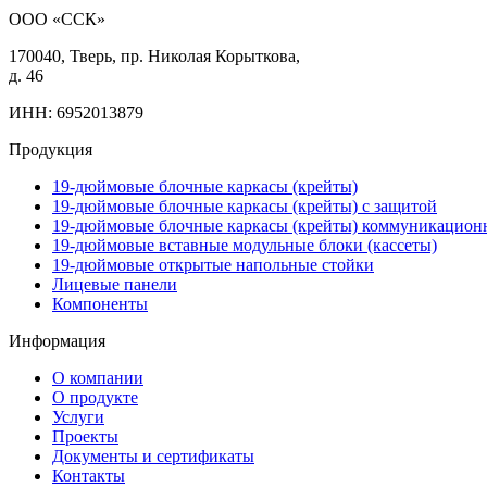
ООО «ССК»
170040, Тверь, пр. Николая Корыткова,
д. 46
ИНН: 6952013879
Продукция
19-дюймовые блочные каркасы (крейты)
19-дюймовые блочные каркасы (крейты) с защитой
19-дюймовые блочные каркасы (крейты) коммуникацион
19-дюймовые вставные модульные блоки (кассеты)
19-дюймовые открытые напольные стойки
Лицевые панели
Компоненты
Информация
О компании
О продукте
Услуги
Проекты
Документы и сертификаты
Контакты