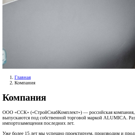
Главная
Компания
Компания
ООО «ССК» («СтройСнабКомплект») — российская компания, и
выпускаются под собственной торговой маркой ALUMICA. Раз
импортозамещения последних лет.
Уже более 15 лет мы успешно проектируем, производим и прод