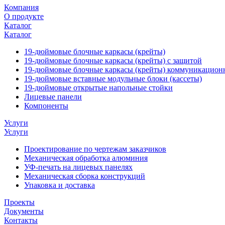
Компания
О продукте
Каталог
Каталог
19-дюймовые блочные каркасы (крейты)
19-дюймовые блочные каркасы (крейты) с защитой
19-дюймовые блочные каркасы (крейты) коммуникацион
19-дюймовые вставные модульные блоки (кассеты)
19-дюймовые открытые напольные стойки
Лицевые панели
Компоненты
Услуги
Услуги
Проектирование по чертежам заказчиков
Механическая обработка алюминия
УФ-печать на лицевых панелях
Механическая сборка конструкций
Упаковка и доставка
Проекты
Документы
Контакты