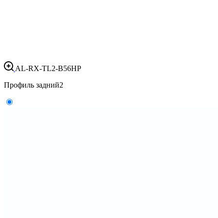
AL-RX-TL2-B56HP
Профиль задний
2