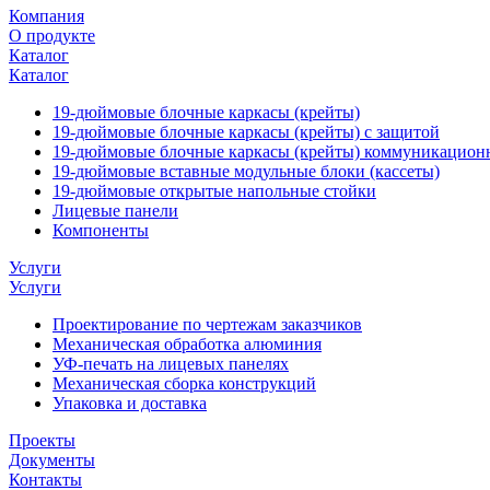
Компания
О продукте
Каталог
Каталог
19-дюймовые блочные каркасы (крейты)
19-дюймовые блочные каркасы (крейты) с защитой
19-дюймовые блочные каркасы (крейты) коммуникацион
19-дюймовые вставные модульные блоки (кассеты)
19-дюймовые открытые напольные стойки
Лицевые панели
Компоненты
Услуги
Услуги
Проектирование по чертежам заказчиков
Механическая обработка алюминия
УФ-печать на лицевых панелях
Механическая сборка конструкций
Упаковка и доставка
Проекты
Документы
Контакты