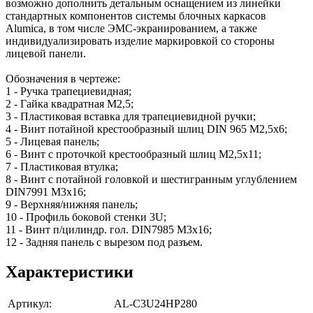
возможно дополнить детальным оснащением из линейки
стандартных компонентов системы блочных каркасов
Alumicа, в том числе ЭМС-экранированием, а также
индивидуализировать изделие маркировкой со стороны
лицевой панели.
Обозначения в чертеже:
1 - Ручка трапециевидная;
2 - Гайка квадратная М2,5;
3 - Пластиковая вставка для трапециевидной ручки;
4 - Винт потайной крестообразный шлиц DIN 965 M2,5x6;
5 - Лицевая панель;
6 - Винт с проточкой крестообразный шлиц М2,5х11;
7 - Пластиковая втулка;
8 - Винт с потайной головкой и шестигранным углублением
DIN7991 M3х16;
9 - Верхняя/нижняя панель;
10 - Профиль боковой стенки 3U;
11 - Винт п/цилиндр. гол. DIN7985 M3х16;
12 - Задняя панель c вырезом под разъем.
Характеристики
Артикул:
AL-C3U24HP280