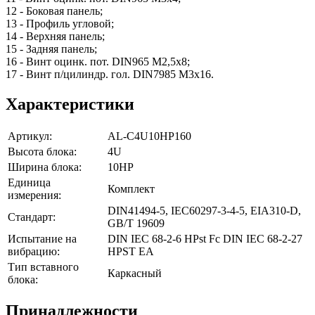
12 - Боковая панель;
13 - Профиль угловой;
14 - Верхняя панель;
15 - Задняя панель;
16 - Винт оцинк. пот. DIN965 М2,5х8;
17 - Винт п/цилиндр. гол. DIN7985 M3х16.
Характеристики
Артикул:
AL-C4U10HP160
Высота блока:
4U
Ширина блока:
10HP
Единица
Комплект
измерения:
DIN41494-5, IEC60297-3-4-5, EIA310-D,
Стандарт:
GB/T 19609
Испытание на
DIN IEC 68-2-6 HPst Fc DIN IEC 68-2-27
вибрацию:
HPST EA
Тип вставного
Каркасный
блока:
Принадлежности