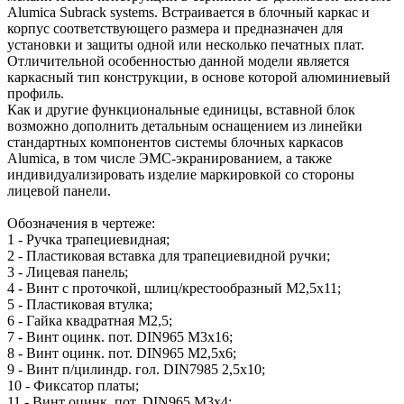
Alumica Subrack systems. Встраивается в блочный каркас и
корпус соответствующего размера и предназначен для
установки и защиты одной или несколько печатных плат.
Отличительной особенностью данной модели является
каркасный тип конструкции, в основе которой алюминиевый
профиль.
Как и другие функциональные единицы, вставной блок
возможно дополнить детальным оснащением из линейки
стандартных компонентов системы блочных каркасов
Alumicа, в том числе ЭМС-экранированием, а также
индивидуализировать изделие маркировкой со стороны
лицевой панели.
Обозначения в чертеже:
1 - Ручка трапециевидная;
2 - Пластиковая вставка для трапециевидной ручки;
3 - Лицевая панель;
4 - Винт с проточкой, шлиц/крестообразный М2,5х11;
5 - Пластиковая втулка;
6 - Гайка квадратная М2,5;
7 - Винт оцинк. пот. DIN965 М3х16;
8 - Винт оцинк. пот. DIN965 M2,5х6;
9 - Винт п/цилиндр. гол. DIN7985 2,5х10;
10 - Фиксатор платы;
11 - Винт оцинк. пот. DIN965 М3х4;