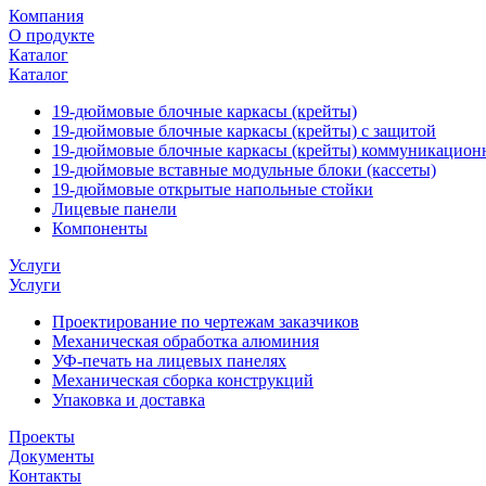
Компания
О продукте
Каталог
Каталог
19-дюймовые блочные каркасы (крейты)
19-дюймовые блочные каркасы (крейты) с защитой
19-дюймовые блочные каркасы (крейты) коммуникацион
19-дюймовые вставные модульные блоки (кассеты)
19-дюймовые открытые напольные стойки
Лицевые панели
Компоненты
Услуги
Услуги
Проектирование по чертежам заказчиков
Механическая обработка алюминия
УФ-печать на лицевых панелях
Механическая сборка конструкций
Упаковка и доставка
Проекты
Документы
Контакты