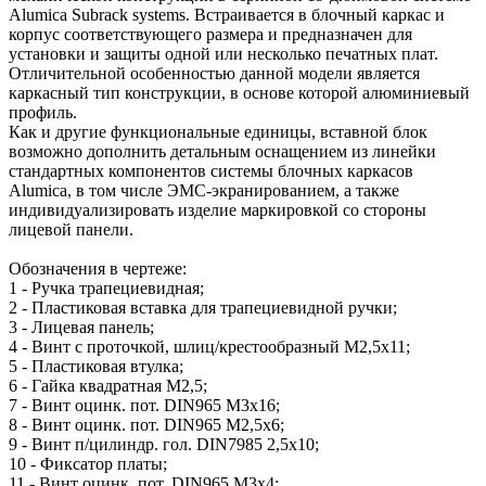
Alumica Subrack systems. Встраивается в блочный каркас и
корпус соответствующего размера и предназначен для
установки и защиты одной или несколько печатных плат.
Отличительной особенностью данной модели является
каркасный тип конструкции, в основе которой алюминиевый
профиль.
Как и другие функциональные единицы, вставной блок
возможно дополнить детальным оснащением из линейки
стандартных компонентов системы блочных каркасов
Alumicа, в том числе ЭМС-экранированием, а также
индивидуализировать изделие маркировкой со стороны
лицевой панели.
Обозначения в чертеже:
1 - Ручка трапециевидная;
2 - Пластиковая вставка для трапециевидной ручки;
3 - Лицевая панель;
4 - Винт с проточкой, шлиц/крестообразный М2,5х11;
5 - Пластиковая втулка;
6 - Гайка квадратная М2,5;
7 - Винт оцинк. пот. DIN965 М3х16;
8 - Винт оцинк. пот. DIN965 M2,5х6;
9 - Винт п/цилиндр. гол. DIN7985 2,5х10;
10 - Фиксатор платы;
11 - Винт оцинк. пот. DIN965 М3х4;