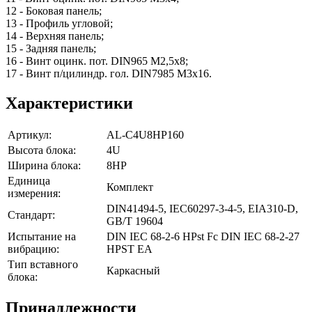
12 - Боковая панель;
13 - Профиль угловой;
14 - Верхняя панель;
15 - Задняя панель;
16 - Винт оцинк. пот. DIN965 М2,5х8;
17 - Винт п/цилиндр. гол. DIN7985 M3х16.
Характеристики
Артикул:
AL-C4U8HP160
Высота блока:
4U
Ширина блока:
8HP
Единица
Комплект
измерения:
DIN41494-5, IEC60297-3-4-5, EIA310-D,
Стандарт:
GB/T 19604
Испытание на
DIN IEC 68-2-6 HPst Fc DIN IEC 68-2-27
вибрацию:
HPST EA
Тип вставного
Каркасный
блока:
Принадлежности