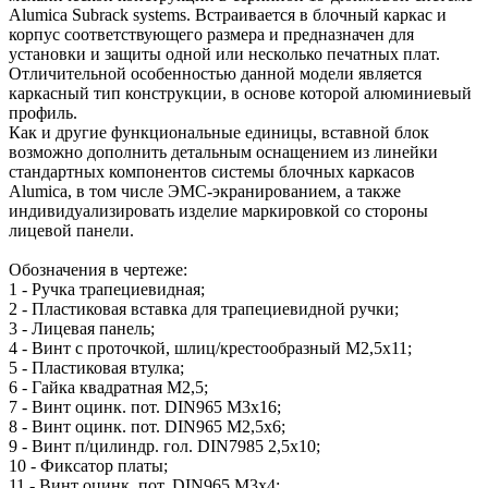
Alumica Subrack systems. Встраивается в блочный каркас и
корпус соответствующего размера и предназначен для
установки и защиты одной или несколько печатных плат.
Отличительной особенностью данной модели является
каркасный тип конструкции, в основе которой алюминиевый
профиль.
Как и другие функциональные единицы, вставной блок
возможно дополнить детальным оснащением из линейки
стандартных компонентов системы блочных каркасов
Alumicа, в том числе ЭМС-экранированием, а также
индивидуализировать изделие маркировкой со стороны
лицевой панели.
Обозначения в чертеже:
1 - Ручка трапециевидная;
2 - Пластиковая вставка для трапециевидной ручки;
3 - Лицевая панель;
4 - Винт с проточкой, шлиц/крестообразный М2,5х11;
5 - Пластиковая втулка;
6 - Гайка квадратная М2,5;
7 - Винт оцинк. пот. DIN965 М3х16;
8 - Винт оцинк. пот. DIN965 M2,5х6;
9 - Винт п/цилиндр. гол. DIN7985 2,5х10;
10 - Фиксатор платы;
11 - Винт оцинк. пот. DIN965 М3х4;