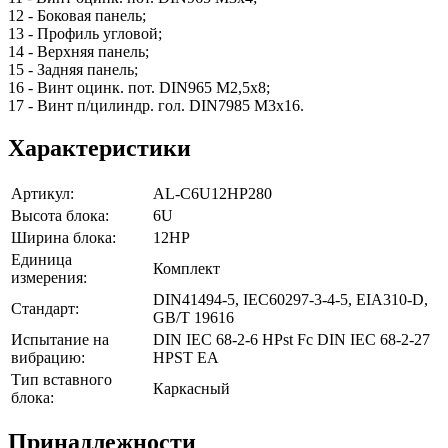
12 - Боковая панель;
13 - Профиль угловой;
14 - Верхняя панель;
15 - Задняя панель;
16 - Винт оцинк. пот. DIN965 М2,5х8;
17 - Винт п/цилиндр. гол. DIN7985 M3х16.
Характеристики
Артикул:
AL-C6U12HP280
Высота блока:
6U
Ширина блока:
12HP
Единица
Комплект
измерения:
DIN41494-5, IEC60297-3-4-5, EIA310-D,
Стандарт:
GB/T 19616
Испытание на
DIN IEC 68-2-6 HPst Fc DIN IEC 68-2-27
вибрацию:
HPST EA
Тип вставного
Каркасный
блока:
Принадлежности