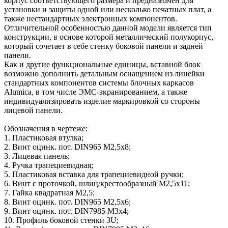
корпус соответствующего размера и предназначен для
установки и защиты одной или несколько печатных плат, а
также нестандартных электронных компонентов.
Отличительной особенностью данной модели является тип
конструкции, в основе которой металлический полукорпус,
который сочетает в себе стенку боковой панели и задней
панели.
Как и другие функциональные единицы, вставной блок
возможно дополнить детальным оснащением из линейки
стандартных компонентов системы блочных каркасов
Alumicа, в том числе ЭМС-экранированием, а также
индивидуализировать изделие маркировкой со стороны
лицевой панели.
Обозначения в чертеже:
1. Пластиковая втулка;
2. Винт оцинк. пот. DIN965 М2,5х8;
3. Лицевая панель;
4. Ручка трапециевидная;
5. Пластиковая вставка для трапециевидной ручки;
6. Винт с проточкой, шлиц/крестообразный М2,5х11;
7. Гайка квадратная М2,5;
8. Винт оцинк. пот. DIN965 M2,5х6;
9. Винт оцинк. пот. DIN7985 М3х4;
10. Профиль боковой стенки 3U;