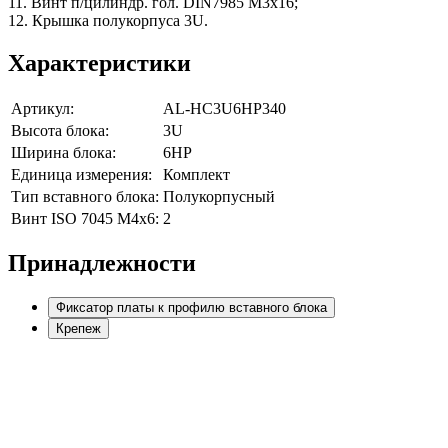
11. Винт п/цилиндр. гол. DIN7985 M3х16;
12. Крышка полукорпуса 3U.
Характеристики
Артикул:
AL-HC3U6HP340
Высота блока:
3U
Ширина блока:
6HP
Единица измерения:
Комплект
Тип вставного блока:
Полукорпусный
Винт ISO 7045 M4х6:
2
Принадлежности
Фиксатор платы к профилю вставного блока
Крепеж