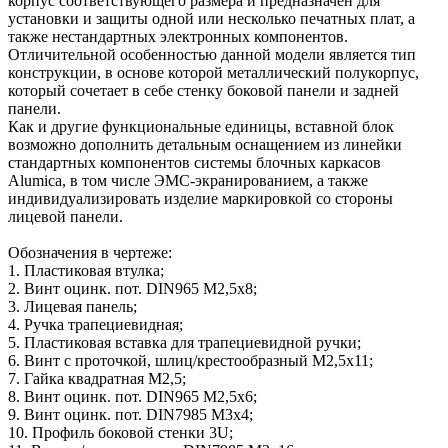
корпус соответствующего размера и предназначен для
установки и защиты одной или несколько печатных плат, а
также нестандартных электронных компонентов.
Отличительной особенностью данной модели является тип
конструкции, в основе которой металлический полукорпус,
который сочетает в себе стенку боковой панели и задней
панели.
Как и другие функциональные единицы, вставной блок
возможно дополнить детальным оснащением из линейки
стандартных компонентов системы блочных каркасов
Alumicа, в том числе ЭМС-экранированием, а также
индивидуализировать изделие маркировкой со стороны
лицевой панели.
Обозначения в чертеже:
1. Пластиковая втулка;
2. Винт оцинк. пот. DIN965 М2,5х8;
3. Лицевая панель;
4. Ручка трапециевидная;
5. Пластиковая вставка для трапециевидной ручки;
6. Винт с проточкой, шлиц/крестообразный М2,5х11;
7. Гайка квадратная М2,5;
8. Винт оцинк. пот. DIN965 M2,5х6;
9. Винт оцинк. пот. DIN7985 М3х4;
10. Профиль боковой стенки 3U;