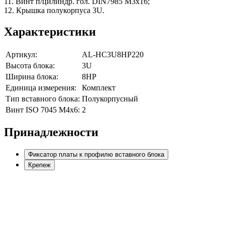
11. Винт п/цилиндр. гол. DIN7985 M3х16;
12. Крышка полукорпуса 3U.
Характеристики
Артикул:
AL-HC3U8HP220
Высота блока:
3U
Ширина блока:
8HP
Единица измерения:
Комплект
Тип вставного блока:
Полукорпусный
Винт ISO 7045 M4х6:
2
Принадлежности
Фиксатор платы к профилю вставного блока
Крепеж