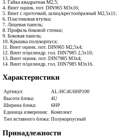
3. Гайка квадратная М2,5;
4. Винт оцинк. пот. DIN965 М3х16;
5. Винт с проточкой, шлиц/крестообразный М2,5х11;
6. Пластиковая втулка;
7. Лицевая панель;
8. Профиль боковой стенки;
9. Боковая панель;
10. Крышка полукорпуса;
11. Винт оцинк. пот. DIN965 М2,5х4;
12. Винт п/цилиндр. гол. DIN7985 2,5х10;
13. Винт оцинк. пот. DIN7985 М3х4;
14. Винт п/цилиндр. гол. DIN7985 M3х16.
Характеристики
Артикул:
AL-HC4U6HP100
Высота блока:
4U
Ширина блока:
6HP
Единица измерения:
Комплект
Тип вставного блока:
Полукорпусный
Принадлежности