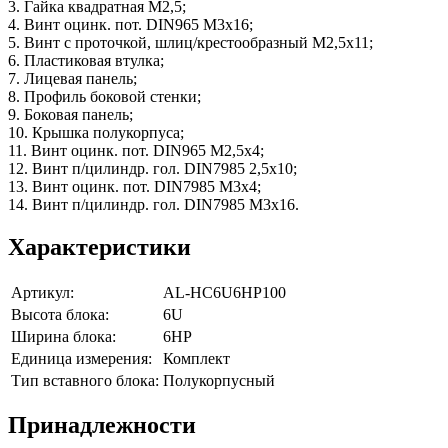
3. Гайка квадратная М2,5;
4. Винт оцинк. пот. DIN965 М3х16;
5. Винт с проточкой, шлиц/крестообразный М2,5х11;
6. Пластиковая втулка;
7. Лицевая панель;
8. Профиль боковой стенки;
9. Боковая панель;
10. Крышка полукорпуса;
11. Винт оцинк. пот. DIN965 М2,5х4;
12. Винт п/цилиндр. гол. DIN7985 2,5х10;
13. Винт оцинк. пот. DIN7985 М3х4;
14. Винт п/цилиндр. гол. DIN7985 M3х16.
Характеристики
Артикул:
AL-HC6U6HP100
Высота блока:
6U
Ширина блока:
6HP
Единица измерения:
Комплект
Тип вставного блока:
Полукорпусный
Принадлежности