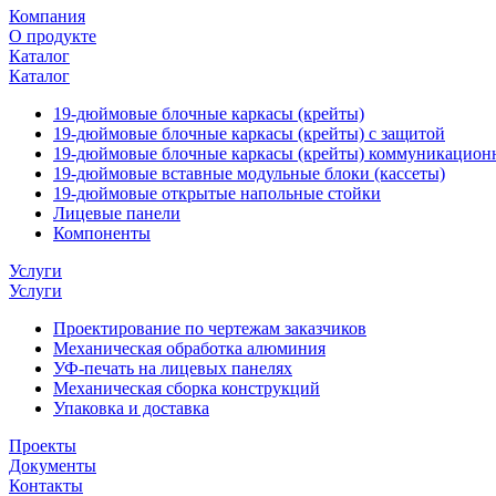
Компания
О продукте
Каталог
Каталог
19-дюймовые блочные каркасы (крейты)
19-дюймовые блочные каркасы (крейты) с защитой
19-дюймовые блочные каркасы (крейты) коммуникацион
19-дюймовые вставные модульные блоки (кассеты)
19-дюймовые открытые напольные стойки
Лицевые панели
Компоненты
Услуги
Услуги
Проектирование по чертежам заказчиков
Механическая обработка алюминия
УФ-печать на лицевых панелях
Механическая сборка конструкций
Упаковка и доставка
Проекты
Документы
Контакты