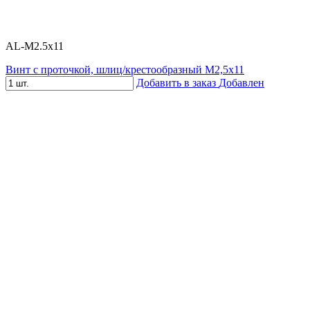
AL-M2.5x11
Винт с проточкой, шлиц/крестообразный М2,5х11
Добавить в заказ
Добавлен