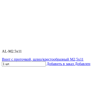
AL-M2.5x11
Винт с проточкой, шлиц/крестообразный М2,5х11
Добавить в заказ
Добавлен