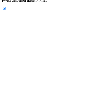
Ручка лицевой панели низ
1