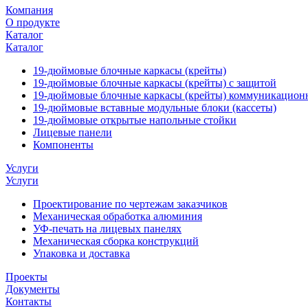
Компания
О продукте
Каталог
Каталог
19-дюймовые блочные каркасы (крейты)
19-дюймовые блочные каркасы (крейты) с защитой
19-дюймовые блочные каркасы (крейты) коммуникацион
19-дюймовые вставные модульные блоки (кассеты)
19-дюймовые открытые напольные стойки
Лицевые панели
Компоненты
Услуги
Услуги
Проектирование по чертежам заказчиков
Механическая обработка алюминия
УФ-печать на лицевых панелях
Механическая сборка конструкций
Упаковка и доставка
Проекты
Документы
Контакты