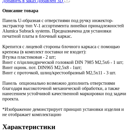
Добавить в заказ
Добавлен
3D
Описание товара
Панель U-образная с отверстиями под ручку инжектор-
экстрактор тип V-1 ассортимента линейки принадлежностей
Alumica Subrack systems. Предназначена для установки
печатной платы в блочный каркас.
Крепится с лицевой стороны блочного каркаса с помощью
крепежа (в комплект поставки не входит):
Втулка пластиковая - 2 шт;
Винт с п/цилиндрической головкой DIN 7985 M2,5x6 - 1 шт;
Винт оцинк. пот. DIN965 М2,5х8 - 1шт;
Винт с проточкой, шлиц/крестообразный М2,5х11 - 3 шт.
Панель опционально возможно дополнить отверстиями
благодаря высокоточной механической обработки, а также
нанесением устойчивой качественной маркировки под задачи
проекта.
*Изображение демонстрирует принцип установки изделия и
не отображает комплектацию
Характеристики