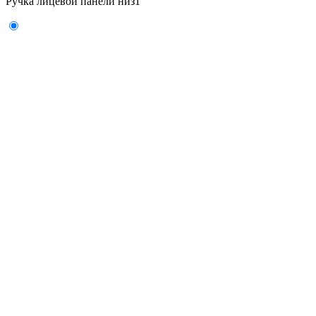
Ручка лицевой панели низ
1