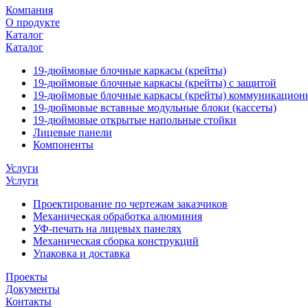
Компания
О продукте
Каталог
Каталог
19-дюймовые блочные каркасы (крейты)
19-дюймовые блочные каркасы (крейты) с защитой
19-дюймовые блочные каркасы (крейты) коммуникацион
19-дюймовые вставные модульные блоки (кассеты)
19-дюймовые открытые напольные стойки
Лицевые панели
Компоненты
Услуги
Услуги
Проектирование по чертежам заказчиков
Механическая обработка алюминия
УФ-печать на лицевых панелях
Механическая сборка конструкций
Упаковка и доставка
Проекты
Документы
Контакты