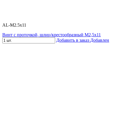
AL-M2.5x11
Винт с проточкой, шлиц/крестообразный М2,5х11
Добавить в заказ
Добавлен