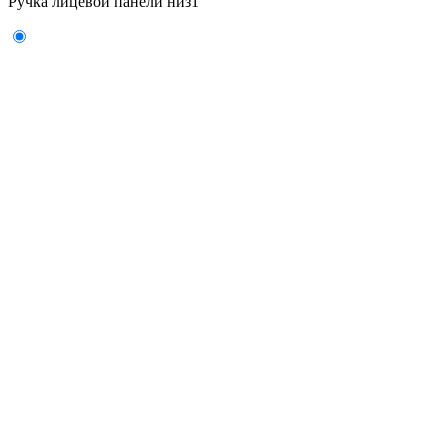
Ручка лицевой панели низ
1