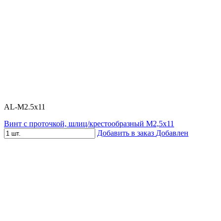
AL-M2.5x11
Винт с проточкой, шлиц/крестообразный М2,5х11
Добавить в заказ
Добавлен