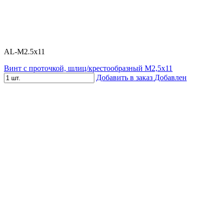
AL-M2.5x11
Винт с проточкой, шлиц/крестообразный М2,5х11
Добавить в заказ
Добавлен