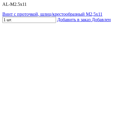
AL-M2.5x11
Винт с проточкой, шлиц/крестообразный М2,5х11
Добавить в заказ
Добавлен