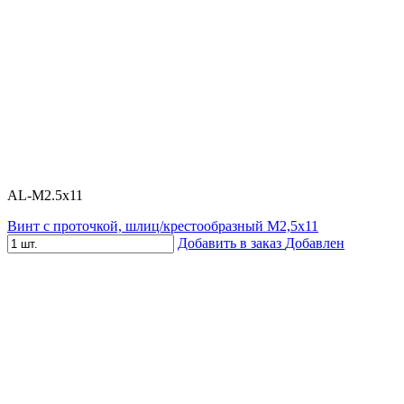
AL-M2.5x11
Винт с проточкой, шлиц/крестообразный М2,5х11
Добавить в заказ
Добавлен