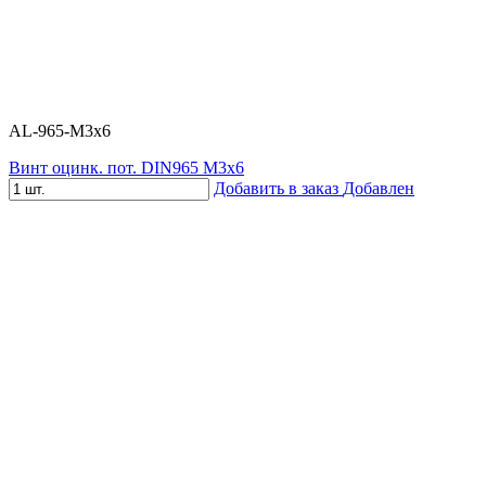
AL-965-M3х6
Винт оцинк. пот. DIN965 М3х6
Добавить в заказ
Добавлен