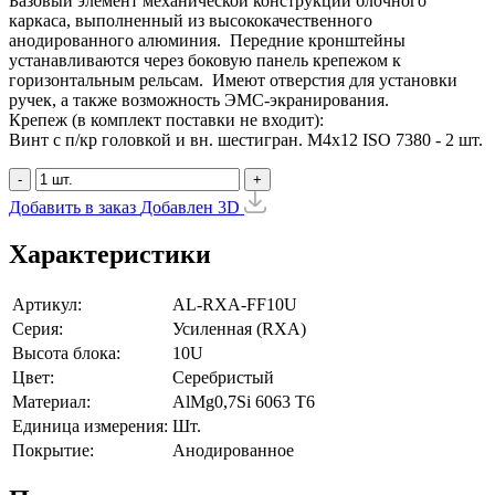
Базовый элемент механической конструкции блочного
каркаса, выполненный из высококачественного
анодированного алюминия. Передние кронштейны
устанавливаются через боковую панель крепежом к
горизонтальным рельсам. Имеют отверстия для установки
ручек, а также возможность ЭМС-экранирования.
Крепеж (в комплект поставки не входит):
Винт с п/кр головкой и вн. шестигран. М4x12 ISO 7380 - 2 шт.
-
+
Добавить в заказ
Добавлен
3D
Характеристики
Артикул:
AL-RXA-FF10U
Серия:
Усиленная (RXA)
Высота блока:
10U
Цвет:
Серебристый
Материал:
AlMg0,7Si 6063 Т6
Единица измерения:
Шт.
Покрытие:
Анодированное