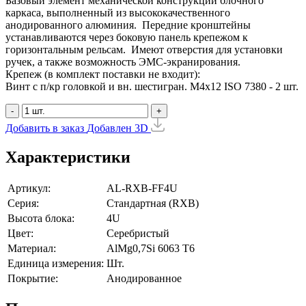
Базовый элемент механической конструкции блочного
каркаса, выполненный из высококачественного
анодированного алюминия. Передние кронштейны
устанавливаются через боковую панель крепежом к
горизонтальным рельсам. Имеют отверстия для установки
ручек, а также возможность ЭМС-экранирования.
Крепеж (в комплект поставки не входит):
Винт с п/кр головкой и вн. шестигран. М4x12 ISO 7380 - 2 шт.
-
+
Добавить в заказ
Добавлен
3D
Характеристики
Артикул:
AL-RXB-FF4U
Серия:
Стандартная (RXB)
Высота блока:
4U
Цвет:
Серебристый
Материал:
AlMg0,7Si 6063 Т6
Единица измерения:
Шт.
Покрытие:
Анодированное