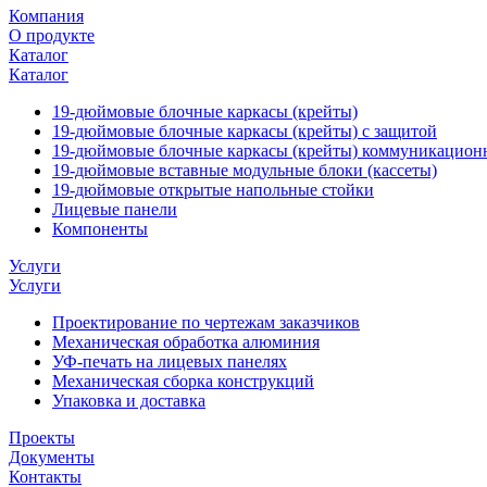
Компания
О продукте
Каталог
Каталог
19-дюймовые блочные каркасы (крейты)
19-дюймовые блочные каркасы (крейты) с защитой
19-дюймовые блочные каркасы (крейты) коммуникацион
19-дюймовые вставные модульные блоки (кассеты)
19-дюймовые открытые напольные стойки
Лицевые панели
Компоненты
Услуги
Услуги
Проектирование по чертежам заказчиков
Механическая обработка алюминия
УФ-печать на лицевых панелях
Механическая сборка конструкций
Упаковка и доставка
Проекты
Документы
Контакты