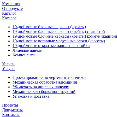
Компания
О продукте
Каталог
Каталог
19-дюймовые блочные каркасы (крейты)
19-дюймовые блочные каркасы (крейты) с защитой
19-дюймовые блочные каркасы (крейты) коммуникацион
19-дюймовые вставные модульные блоки (кассеты)
19-дюймовые открытые напольные стойки
Лицевые панели
Компоненты
Услуги
Услуги
Проектирование по чертежам заказчиков
Механическая обработка алюминия
УФ-печать на лицевых панелях
Механическая сборка конструкций
Упаковка и доставка
Проекты
Документы
Контакты