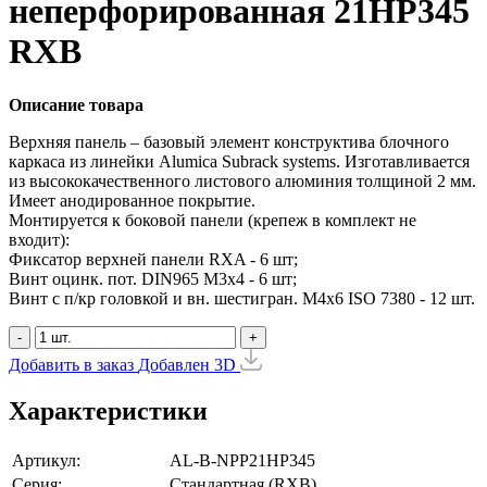
неперфорированная 21HP345
RXB
Описание товара
Верхняя панель – базовый элемент конструктива блочного
каркаса из линейки Alumica Subrack systems. Изготавливается
из высококачественного листового алюминия толщиной 2 мм.
Имеет анодированное покрытие.
Монтируется к боковой панели (крепеж в комплект не
входит):
Фиксатор верхней панели RXA - 6 шт;
Винт оцинк. пот. DIN965 М3х4 - 6 шт;
Винт с п/кр головкой и вн. шестигран. М4x6 ISO 7380 - 12 шт.
-
+
Добавить в заказ
Добавлен
3D
Характеристики
Артикул:
AL-B-NPP21HP345
Серия:
Стандартная (RXB)