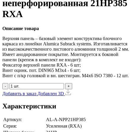
неперфорированная 21HP385
RXA
Описание товара
Верхняя панель – базовый элемент конструктива блочного
каркаса из линейки Alumica Subrack systems. Изготавливается
из высококачественного листового алюминия толщиной 2 мм.
Имеет анодированное покрытие. Монтируется к боковой
панели (крепеж в комплект не входит):
Фиксатор верхней панели RXA - 6 шт;
Винт оцинк. пот. DIN965 М3х4 - 6 шт;
Винт с п/кр головкой и вн. шестигран. М4x6 ISO 7380 - 12 шт.
-
+
Добавить в заказ
Добавлен
3D
Характеристики
Артикул:
AL-A-NPP21HP385
Серия:
Усиленная (RXA)