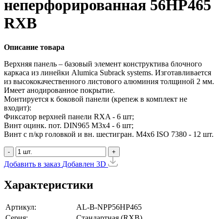
неперфорированная 56HP465
RXB
Описание товара
Верхняя панель – базовый элемент конструктива блочного
каркаса из линейки Alumica Subrack systems. Изготавливается
из высококачественного листового алюминия толщиной 2 мм.
Имеет анодированное покрытие.
Монтируется к боковой панели (крепеж в комплект не
входит):
Фиксатор верхней панели RXA - 6 шт;
Винт оцинк. пот. DIN965 М3х4 - 6 шт;
Винт с п/кр головкой и вн. шестигран. М4x6 ISO 7380 - 12 шт.
-
+
Добавить в заказ
Добавлен
3D
Характеристики
Артикул:
AL-B-NPP56HP465
Серия:
Стандартная (RXB)