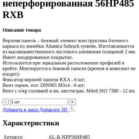
неперфорированная 56HP485
RXB
Описание товара
Верхняя панель – базовый элемент конструктива блочного
каркаса из линейки Alumica Subrack systems. Изготавливается
из высококачественного листового алюминия толщиной 2 мм.
Имеет анодированное покрытие.
Используется при зеркальном расположении профилей в
крейте. Монтируется к боковой панели (крепеж в комплект не
входит):
Фиксатор верхней панели RXA - 6 шт;
Винт оцинк. пот. DIN965 М3х4 - 6 шт;
Винт с п/кр головкой и вн. шестигран. М4x6 ISO 7380 - 12 шт.
-
+
Добавить в заказ
Добавлен
3D
Характеристики
Артикул:
AL-B-NPP56HP485