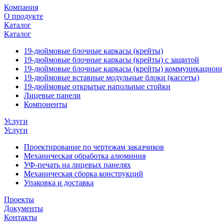
Компания
О продукте
Каталог
Каталог
19-дюймовые блочные каркасы (крейты)
19-дюймовые блочные каркасы (крейты) с защитой
19-дюймовые блочные каркасы (крейты) коммуникацион
19-дюймовые вставные модульные блоки (кассеты)
19-дюймовые открытые напольные стойки
Лицевые панели
Компоненты
Услуги
Услуги
Проектирование по чертежам заказчиков
Механическая обработка алюминия
УФ-печать на лицевых панелях
Механическая сборка конструкций
Упаковка и доставка
Проекты
Документы
Контакты