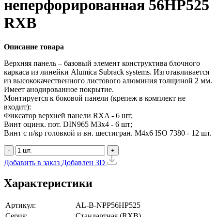
неперфорированная 56HP525
RXB
Описание товара
Верхняя панель – базовый элемент конструктива блочного
каркаса из линейки Alumica Subrack systems. Изготавливается
из высококачественного листового алюминия толщиной 2 мм.
Имеет анодированное покрытие.
Монтируется к боковой панели (крепеж в комплект не
входит):
Фиксатор верхней панели RXA - 6 шт;
Винт оцинк. пот. DIN965 М3х4 - 6 шт;
Винт с п/кр головкой и вн. шестигран. М4x6 ISO 7380 - 12 шт.
-
+
Добавить в заказ
Добавлен
3D
Характеристики
Артикул:
AL-B-NPP56HP525
Серия:
Стандартная (RXB)