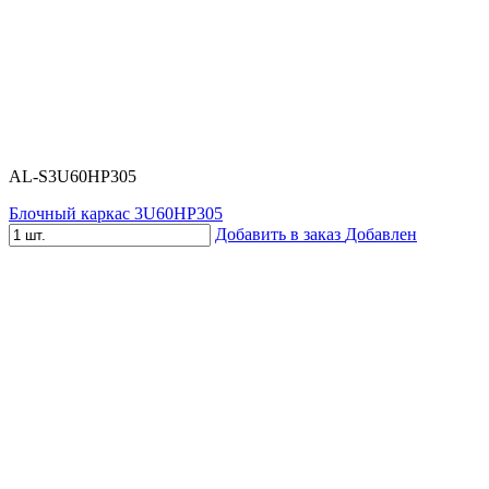
AL-S3U60HP305
Блочный каркас 3U60HP305
Добавить в заказ
Добавлен