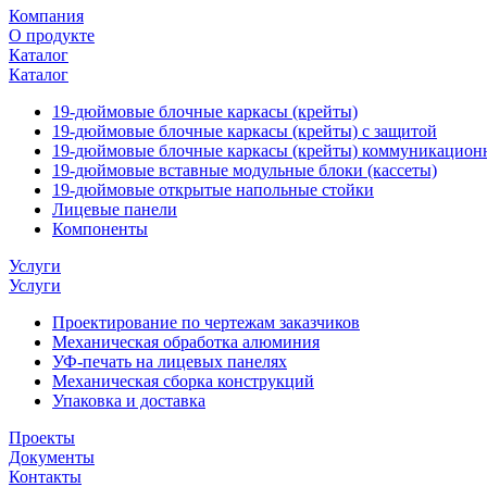
Компания
О продукте
Каталог
Каталог
19-дюймовые блочные каркасы (крейты)
19-дюймовые блочные каркасы (крейты) с защитой
19-дюймовые блочные каркасы (крейты) коммуникацион
19-дюймовые вставные модульные блоки (кассеты)
19-дюймовые открытые напольные стойки
Лицевые панели
Компоненты
Услуги
Услуги
Проектирование по чертежам заказчиков
Механическая обработка алюминия
УФ-печать на лицевых панелях
Механическая сборка конструкций
Упаковка и доставка
Проекты
Документы
Контакты