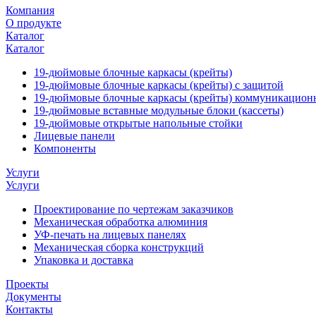
Компания
О продукте
Каталог
Каталог
19-дюймовые блочные каркасы (крейты)
19-дюймовые блочные каркасы (крейты) с защитой
19-дюймовые блочные каркасы (крейты) коммуникацион
19-дюймовые вставные модульные блоки (кассеты)
19-дюймовые открытые напольные стойки
Лицевые панели
Компоненты
Услуги
Услуги
Проектирование по чертежам заказчиков
Механическая обработка алюминия
УФ-печать на лицевых панелях
Механическая сборка конструкций
Упаковка и доставка
Проекты
Документы
Контакты