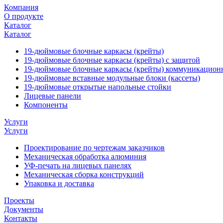
Компания
О продукте
Каталог
Каталог
19-дюймовые блочные каркасы (крейты)
19-дюймовые блочные каркасы (крейты) с защитой
19-дюймовые блочные каркасы (крейты) коммуникацион
19-дюймовые вставные модульные блоки (кассеты)
19-дюймовые открытые напольные стойки
Лицевые панели
Компоненты
Услуги
Услуги
Проектирование по чертежам заказчиков
Механическая обработка алюминия
УФ-печать на лицевых панелях
Механическая сборка конструкций
Упаковка и доставка
Проекты
Документы
Контакты