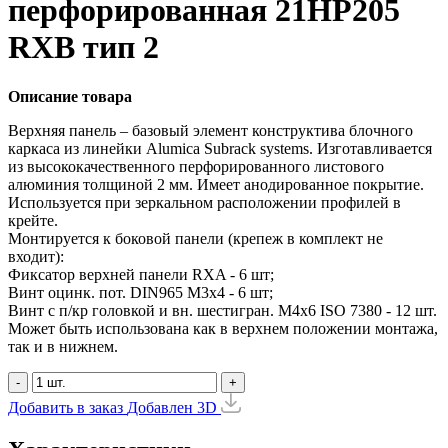
перфорированная 21HP205
RXB тип 2
Описание товара
Верхняя панель – базовый элемент конструктива блочного
каркаса из линейки Alumica Subrack systems. Изготавливается
из высококачественного перфорированного листового
алюминия толщиной 2 мм. Имеет анодированное покрытие.
Используется при зеркальном расположении профилей в
крейте.
Монтируется к боковой панели (крепеж в комплект не
входит):
Фиксатор верхней панели RXA - 6 шт;
Винт оцинк. пот. DIN965 М3х4 - 6 шт;
Винт с п/кр головкой и вн. шестигран. М4x6 ISO 7380 - 12 шт.
Может быть использована как в верхнем положении монтажа,
так и в нижнем.
-
+
Добавить в заказ
Добавлен
3D