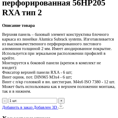
перфорированная 56HP205
RXA тип 2
Описание товара
Верхняя панель – базовый элемент конструктива блочного
каркаса из линейки Alumica Subrack systems. Изготавливается
из высококачественного перфорированного листового
алюминия толщиной 2 мм. Имеет анодированное покрытие.
Используется при зеркальном расположении профилей в
крейте.
Монтируется к боковой панели (крепеж в комплект не
входит):
Фиксатор верхней панели RXA - 6 шт;
Винт оцинк. пот. DIN965 М3х4 - 6 шт;
Винт с п/кр головкой и вн. шестигран. М4x6 ISO 7380 - 12 шт.
Может быть использована как в верхнем положении монтажа,
так и в нижнем.
-
+
Добавить в заказ
Добавлен
3D