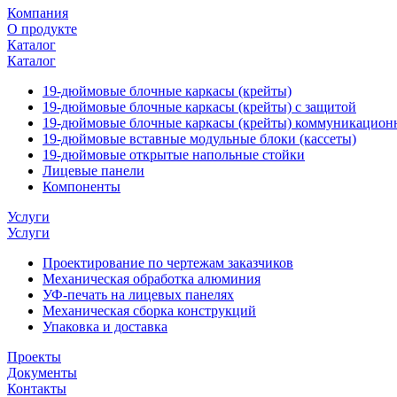
Компания
О продукте
Каталог
Каталог
19-дюймовые блочные каркасы (крейты)
19-дюймовые блочные каркасы (крейты) с защитой
19-дюймовые блочные каркасы (крейты) коммуникацион
19-дюймовые вставные модульные блоки (кассеты)
19-дюймовые открытые напольные стойки
Лицевые панели
Компоненты
Услуги
Услуги
Проектирование по чертежам заказчиков
Механическая обработка алюминия
УФ-печать на лицевых панелях
Механическая сборка конструкций
Упаковка и доставка
Проекты
Документы
Контакты