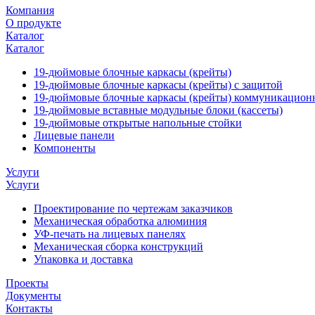
Компания
О продукте
Каталог
Каталог
19-дюймовые блочные каркасы (крейты)
19-дюймовые блочные каркасы (крейты) с защитой
19-дюймовые блочные каркасы (крейты) коммуникацион
19-дюймовые вставные модульные блоки (кассеты)
19-дюймовые открытые напольные стойки
Лицевые панели
Компоненты
Услуги
Услуги
Проектирование по чертежам заказчиков
Механическая обработка алюминия
УФ-печать на лицевых панелях
Механическая сборка конструкций
Упаковка и доставка
Проекты
Документы
Контакты