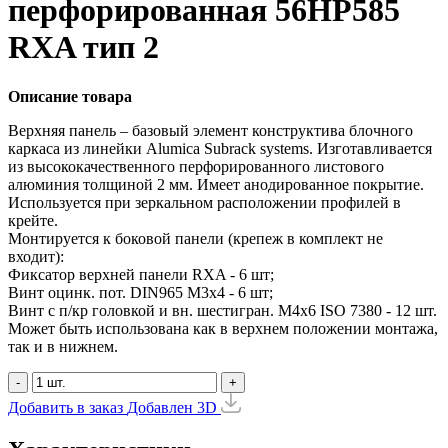
перфорированная 56HP585
RXA тип 2
Описание товара
Верхняя панель – базовый элемент конструктива блочного
каркаса из линейки Alumica Subrack systems. Изготавливается
из высококачественного перфорированного листового
алюминия толщиной 2 мм. Имеет анодированное покрытие.
Используется при зеркальном расположении профилей в
крейте.
Монтируется к боковой панели (крепеж в комплект не
входит):
Фиксатор верхней панели RXA - 6 шт;
Винт оцинк. пот. DIN965 М3х4 - 6 шт;
Винт с п/кр головкой и вн. шестигран. М4x6 ISO 7380 - 12 шт.
Может быть использована как в верхнем положении монтажа,
так и в нижнем.
-
+
Добавить в заказ
Добавлен
3D