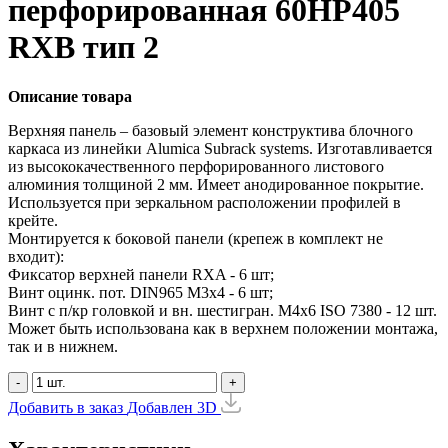
перфорированная 60HP405
RXB тип 2
Описание товара
Верхняя панель – базовый элемент конструктива блочного
каркаса из линейки Alumica Subrack systems. Изготавливается
из высококачественного перфорированного листового
алюминия толщиной 2 мм. Имеет анодированное покрытие.
Используется при зеркальном расположении профилей в
крейте.
Монтируется к боковой панели (крепеж в комплект не
входит):
Фиксатор верхней панели RXA - 6 шт;
Винт оцинк. пот. DIN965 М3х4 - 6 шт;
Винт с п/кр головкой и вн. шестигран. М4x6 ISO 7380 - 12 шт.
Может быть использована как в верхнем положении монтажа,
так и в нижнем.
-
+
Добавить в заказ
Добавлен
3D