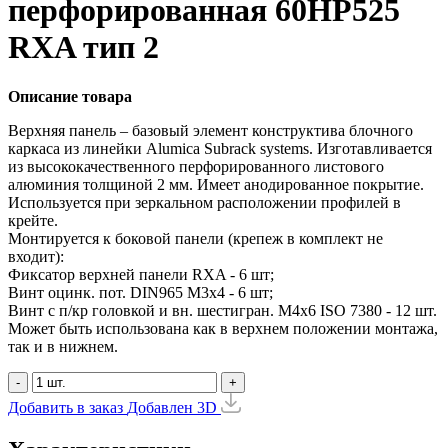
перфорированная 60HP525
RXA тип 2
Описание товара
Верхняя панель – базовый элемент конструктива блочного
каркаса из линейки Alumica Subrack systems. Изготавливается
из высококачественного перфорированного листового
алюминия толщиной 2 мм. Имеет анодированное покрытие.
Используется при зеркальном расположении профилей в
крейте.
Монтируется к боковой панели (крепеж в комплект не
входит):
Фиксатор верхней панели RXA - 6 шт;
Винт оцинк. пот. DIN965 М3х4 - 6 шт;
Винт с п/кр головкой и вн. шестигран. М4x6 ISO 7380 - 12 шт.
Может быть использована как в верхнем положении монтажа,
так и в нижнем.
-
+
Добавить в заказ
Добавлен
3D