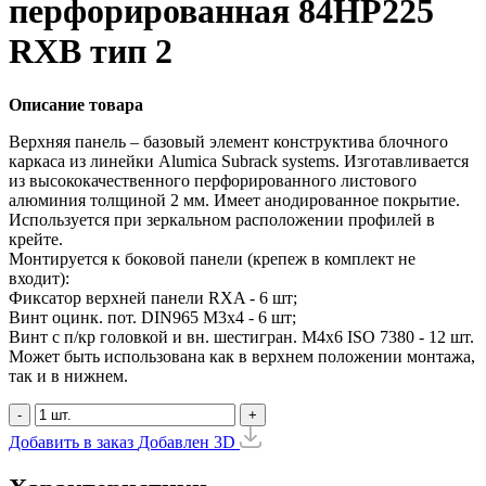
перфорированная 84HP225
RXB тип 2
Описание товара
Верхняя панель – базовый элемент конструктива блочного
каркаса из линейки Alumica Subrack systems. Изготавливается
из высококачественного перфорированного листового
алюминия толщиной 2 мм. Имеет анодированное покрытие.
Используется при зеркальном расположении профилей в
крейте.
Монтируется к боковой панели (крепеж в комплект не
входит):
Фиксатор верхней панели RXA - 6 шт;
Винт оцинк. пот. DIN965 М3х4 - 6 шт;
Винт с п/кр головкой и вн. шестигран. М4x6 ISO 7380 - 12 шт.
Может быть использована как в верхнем положении монтажа,
так и в нижнем.
-
+
Добавить в заказ
Добавлен
3D