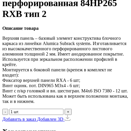
перфорированная 84HP265
RXB тип 2
Описание товара
Верхняя панель – базовый элемент конструктива блочного
каркаса из линейки Alumica Subrack systems. Изготавливается
из высококачественного перфорированного листового
алюминия толщиной 2 мм. Имеет анодированное покрытие.
Используется при зеркальном расположении профилей в
крейте.
Монтируется к боковой панели (крепеж в комплект не
входит):
Фиксатор верхней панели RXA - 6 шт;
Винт оцинк. пот. DIN965 М3х4 - 6 шт;
Винт с п/кр головкой и вн. шестигран. М4x6 ISO 7380 - 12 шт.
Может быть использована как в верхнем положении монтажа,
так и в нижнем.
-
+
Добавить в заказ
Добавлен
3D